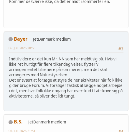
Kommer desværre ikke, da det er midt i sommerferien.
Bayer
JetDanmark medlem
06. Juli 2026 20:58
#3
Indtil videre er det kun Mr. NN som har meldt sig på. Hvis vi
ikke ret hurtigt får flere tilkendegivelser, flytter vi
arrangementet til senere på sommeren, men det skal
arrangeres med Naturstyrelsen.
Det er svært at forsøge at styre de her aktiviteter når folk ikke
gider bruge Forum. Vi forsøger faktisk at lægge noget arbejde
i det, men hvis folk ikke engang har overskud til at skrive sig på
aktiviteterne, så bliver det lidt tungt.
B.S.
JetDanmark medlem
06. Juli 2026 21:51
#4