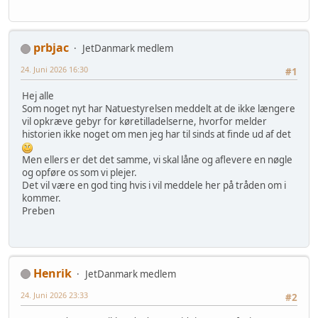
prbjac
JetDanmark medlem
24. Juni 2026 16:30
#1
Hej alle
Som noget nyt har Natuestyrelsen meddelt at de ikke længere
vil opkræve gebyr for køretilladelserne, hvorfor melder
historien ikke noget om men jeg har til sinds at finde ud af det
Men ellers er det det samme, vi skal låne og aflevere en nøgle
og opføre os som vi plejer.
Det vil være en god ting hvis i vil meddele her på tråden om i
kommer.
Preben
Henrik
JetDanmark medlem
24. Juni 2026 23:33
#2