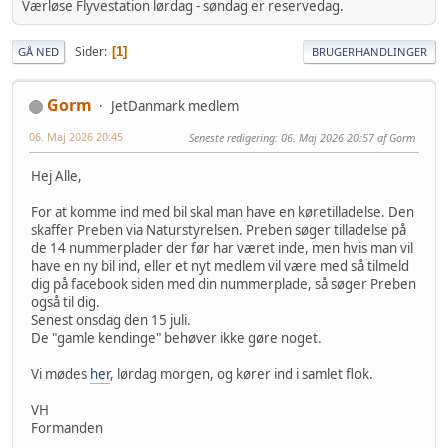
Værløse Flyvestation lørdag - søndag er reservedag.
Sider
1
GÅ NED
BRUGERHANDLINGER
Gorm
JetDanmark medlem
06. Maj 2026 20:45
Seneste redigering
: 06. Maj 2026 20:57 af Gorm
Hej Alle,
For at komme ind med bil skal man have en køretilladelse. Den
skaffer Preben via Naturstyrelsen. Preben søger tilladelse på
de 14 nummerplader der før har været inde, men hvis man vil
have en ny bil ind, eller et nyt medlem vil være med så tilmeld
dig på facebook siden med din nummerplade, så søger Preben
også til dig.
Senest onsdag den 15 juli.
De "gamle kendinge" behøver ikke gøre noget.
Vi mødes
her
, lørdag morgen, og kører ind i samlet flok.
VH
Formanden