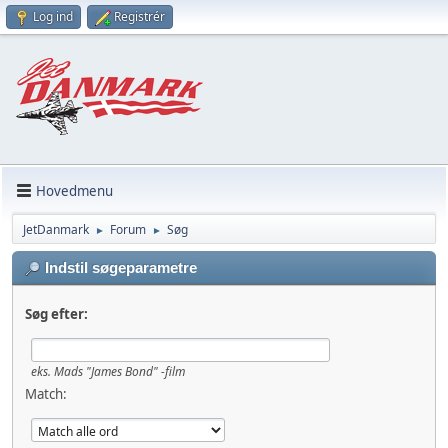
Log ind
Registrér
Hovedmenu
JetDanmark
Forum
Søg
►
►
Indstil søgeparametre
Søg efter:
eks.
Mads "James Bond" -film
Match: