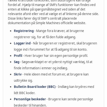
række kraftfulde funktioner, som slutbrugere kan drage
fordel af. Hjælp til mange af SMFs funktioner kan findes ved
enten at klikke på spørgsmålstegnet ved siden af ​​det
relevante afsnit eller ved at vælge et af linkene på denne side.
Disse links fører dig til SMF's centralt placerede
dokumentation på Simple Machines officielle website.
Registrering
- Mange fora kræver, at brugerne
registrerer sig, for at få den fulde adgang.
Logger ind
- Når brugeren er registreret, skal brugeren
logge ind i forummet for at få adgang til sin konto.
Profil
- Hver bruger har sin egen personlige profil.
Søg
- Søgeværktøjet er et yderst nyttigt værktøj, til at
finde information i emner og indlæg.
Skriv
- Hele ideen med et forum er, at brugere kan
udtrykke sig.
Bulletin Board koder (BBC)
- Indlæg kan krydres med
lidt BBC koder.
Personlige beskeder
- Brugere kan sende personlige
beskeder til hinanden.