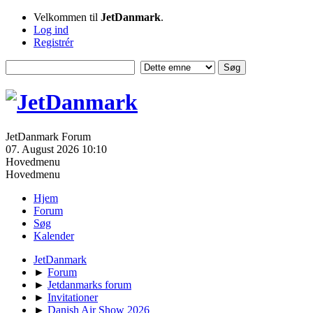
Velkommen til
JetDanmark
.
Log ind
Registrér
JetDanmark Forum
07. August 2026 10:10
Hovedmenu
Hovedmenu
Hjem
Forum
Søg
Kalender
JetDanmark
►
Forum
►
Jetdanmarks forum
►
Invitationer
►
Danish Air Show 2026