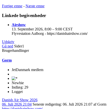
Forrige emne
-
Næste emne
Linkede begivenheder
Airshow
13. September 2026, 8:00
–
9:00 CEST
Flyvestation Aalborg - https://danishairshow.com/
Udskriv
Gå ned
Sider
1
Brugerhandlinger
Gorm
JetDanmark medlem
Newbie
Indlæg: 29
Logget
Danish Air Show 2026
06. Juli 2026 21:04
Seneste redigering
: 06. Juli 2026 21:07 af Gorm
https://danishairshow.com/