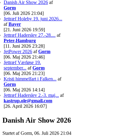
Danish Air Show 2026
af
Gorm
[06. Juli 2026 21:04]
Jettræf Holeby 19. juni 2026...
af
Bayer
[21. Juni 2026 19:59]
Jettræf Haderslev 27.-28....
af
Peter-Hamburg
[11. Juni 2026 23:28]
JetPower 2026
af
Gorm
[06. Maj 2026 21:46]
Jettræf Værløse 19.
september...
af
Gorm
[06. Maj 2026 21:23]
Kristi himmelfart i Falken...
af
Gorm
[06. Maj 2026 14:14]
Jettræf Haderslev 2.-3. maj...
af
kastrup.ole@gmail.com
[26. April 2026 16:07]
Danish Air Show 2026
Startet af Gorm, 06. Juli 2026 21:04