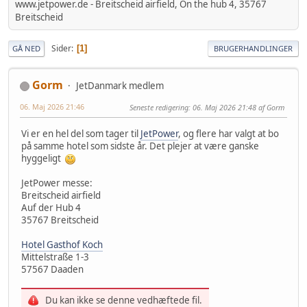
www.jetpower.de - Breitscheid airfield, On the hub 4, 35767
Breitscheid
Sider
1
GÅ NED
BRUGERHANDLINGER
Gorm
JetDanmark medlem
06. Maj 2026 21:46
Seneste redigering
: 06. Maj 2026 21:48 af Gorm
Vi er en hel del som tager til
JetPower
, og flere har valgt at bo
på samme hotel som sidste år. Det plejer at være ganske
hyggeligt
JetPower messe:
Breitscheid airfield
Auf der Hub 4
35767 Breitscheid
Hotel Gasthof Koch
Mittelstraße 1-3
57567 Daaden
Du kan ikke se denne vedhæftede fil.