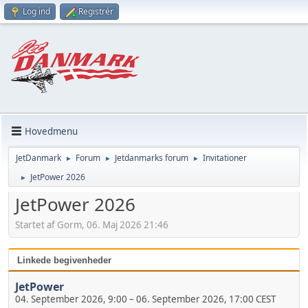
Log ind
Registrér
Hovedmenu
JetDanmark
Forum
Jetdanmarks forum
Invitationer
►
►
►
JetPower 2026
►
JetPower 2026
Startet af Gorm, 06. Maj 2026 21:46
Linkede begivenheder
JetPower
04. September 2026, 9:00
–
06. September 2026, 17:00 CEST