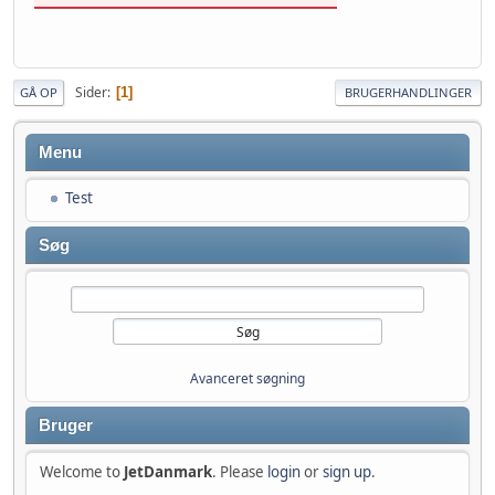
Sider
1
GÅ OP
BRUGERHANDLINGER
Menu
Test
Søg
Avanceret søgning
Bruger
Welcome to
JetDanmark
. Please
login
or
sign up
.