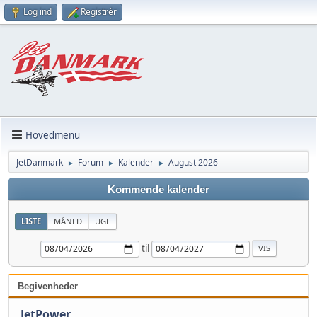
Log ind
Registrér
Hovedmenu
JetDanmark
Forum
Kalender
August 2026
►
►
►
Kommende kalender
LISTE
MÅNED
UGE
til
Begivenheder
JetPower