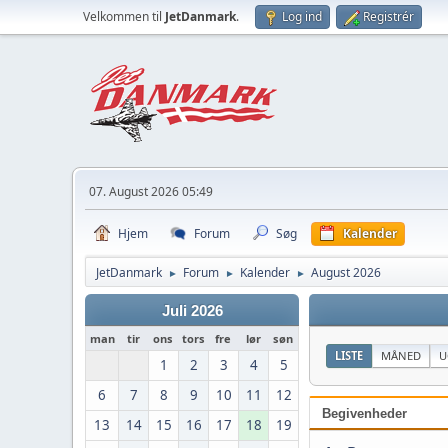
Velkommen til
JetDanmark
.
Log ind
Registrér
07. August 2026 05:49
Hjem
Forum
Søg
Kalender
JetDanmark
Forum
Kalender
August 2026
►
►
►
Juli 2026
man
tir
ons
tors
fre
lør
søn
LISTE
MÅNED
U
1
2
3
4
5
6
7
8
9
10
11
12
Begivenheder
13
14
15
16
17
18
19