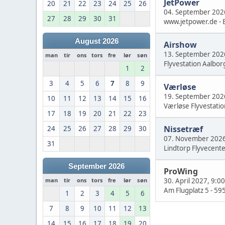
JetPower
20
21
22
23
24
25
26
04. September 202
27
28
29
30
31
www.jetpower.de - B
August 2026
Airshow
13. September 202
man
tir
ons
tors
fre
lør
søn
Flyvestation Aalbor
1
2
3
4
5
6
7
8
9
Værløse
19. September 202
10
11
12
13
14
15
16
Værløse Flyvestatio
17
18
19
20
21
22
23
Nissetræf
24
25
26
27
28
29
30
07. November 2026
31
Lindtorp Flyvecent
September 2026
ProWing
30. April 2027, 9:00
man
tir
ons
tors
fre
lør
søn
Am Flugplatz 5 - 59
1
2
3
4
5
6
7
8
9
10
11
12
13
14
15
16
17
18
19
20