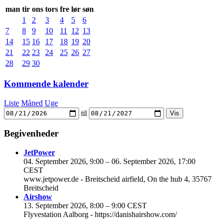
man
tir
ons
tors
fre
lør
søn
1
2
3
4
5
6
7
8
9
10
11
12
13
14
15
16
17
18
19
20
21
22
23
24
25
26
27
28
29
30
Kommende kalender
Liste
Måned
Uge
til
Begivenheder
JetPower
04. September 2026, 9:00
–
06. September 2026, 17:00
CEST
www.jetpower.de - Breitscheid airfield, On the hub 4, 35767
Breitscheid
Airshow
13. September 2026, 8:00
–
9:00 CEST
Flyvestation Aalborg - https://danishairshow.com/