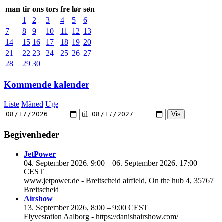
man
tir
ons
tors
fre
lør
søn
1
2
3
4
5
6
7
8
9
10
11
12
13
14
15
16
17
18
19
20
21
22
23
24
25
26
27
28
29
30
Kommende kalender
Liste
Måned
Uge
til
Begivenheder
JetPower
04. September 2026, 9:00
–
06. September 2026, 17:00
CEST
www.jetpower.de - Breitscheid airfield, On the hub 4, 35767
Breitscheid
Airshow
13. September 2026, 8:00
–
9:00 CEST
Flyvestation Aalborg - https://danishairshow.com/