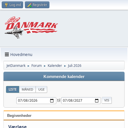
Log ind
Registrér
Hovedmenu
JetDanmark
Forum
Kalender
Juli 2026
►
►
►
Kommende kalender
LISTE
MÅNED
UGE
til
Begivenheder
Værløse