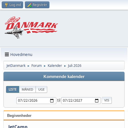
Log ind
Registrér
Hovedmenu
JetDanmark
Forum
Kalender
Juli 2026
►
►
►
Kommende kalender
LISTE
MÅNED
UGE
til
Begivenheder
JetCamp