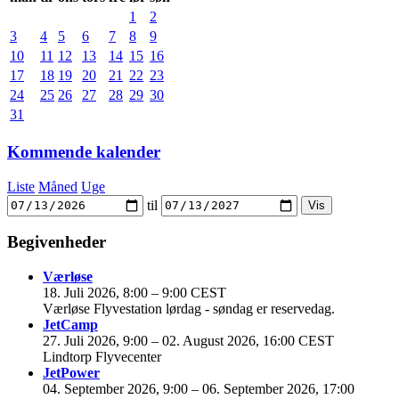
1
2
3
4
5
6
7
8
9
10
11
12
13
14
15
16
17
18
19
20
21
22
23
24
25
26
27
28
29
30
31
Kommende kalender
Liste
Måned
Uge
til
Begivenheder
Værløse
18. Juli 2026, 8:00
–
9:00 CEST
Værløse Flyvestation lørdag - søndag er reservedag.
JetCamp
27. Juli 2026, 9:00
–
02. August 2026, 16:00 CEST
Lindtorp Flyvecenter
JetPower
04. September 2026, 9:00
–
06. September 2026, 17:00