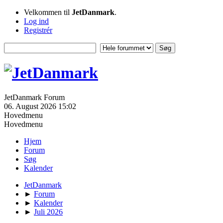
Velkommen til
JetDanmark
.
Log ind
Registrér
JetDanmark Forum
06. August 2026 15:02
Hovedmenu
Hovedmenu
Hjem
Forum
Søg
Kalender
JetDanmark
►
Forum
►
Kalender
►
Juli 2026