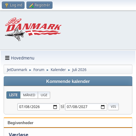
Log ind
Registrér
Hovedmenu
JetDanmark
Forum
Kalender
Juli 2026
►
►
►
Kommende kalender
LISTE
MÅNED
UGE
til
Begivenheder
Værløse