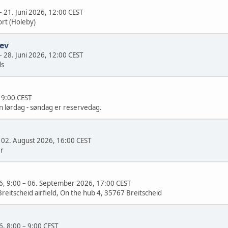
–
21. Juni 2026, 12:00 CEST
ort (Holeby)
lev
–
28. Juni 2026, 12:00 CEST
ds
–
9:00 CEST
n lørdag - søndag er reservedag.
–
02. August 2026, 16:00 CEST
er
6, 9:00
–
06. September 2026, 17:00 CEST
reitscheid airfield, On the hub 4, 35767 Breitscheid
6, 8:00
–
9:00 CEST