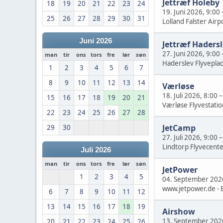
Jettræf Holeby
18
19
20
21
22
23
24
19. Juni 2026, 9:00
25
26
27
28
29
30
31
Lolland Falster Airp
Juni 2026
Jettræf Haders
27. Juni 2026, 9:00
man
tir
ons
tors
fre
lør
søn
Haderslev Flyvepla
1
2
3
4
5
6
7
8
9
10
11
12
13
14
Værløse
18. Juli 2026, 8:00
15
16
17
18
19
20
21
Værløse Flyvestatio
22
23
24
25
26
27
28
JetCamp
29
30
27. Juli 2026, 9:00
Lindtorp Flyvecent
Juli 2026
man
tir
ons
tors
fre
lør
søn
JetPower
1
2
3
4
5
04. September 202
www.jetpower.de - B
6
7
8
9
10
11
12
13
14
15
16
17
18
19
Airshow
13. September 202
20
21
22
23
24
25
26