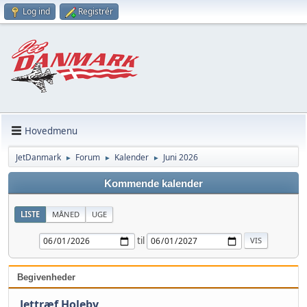
Log ind
Registrér
Hovedmenu
JetDanmark
Forum
Kalender
Juni 2026
►
►
►
Kommende kalender
LISTE
MÅNED
UGE
til
Begivenheder
Jettræf Holeby