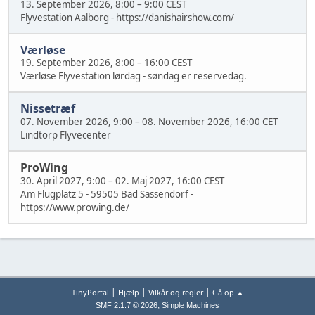
13. September 2026, 8:00
–
9:00 CEST
Flyvestation Aalborg - https://danishairshow.com/
Værløse
19. September 2026, 8:00
–
16:00 CEST
Værløse Flyvestation lørdag - søndag er reservedag.
Nissetræf
07. November 2026, 9:00
–
08. November 2026, 16:00 CET
Lindtorp Flyvecenter
ProWing
30. April 2027, 9:00
–
02. Maj 2027, 16:00 CEST
Am Flugplatz 5 - 59505 Bad Sassendorf -
https://www.prowing.de/
|
|
|
TinyPortal
Hjælp
Vilkår og regler
Gå op ▲
,
SMF 2.1.7 © 2026
Simple Machines